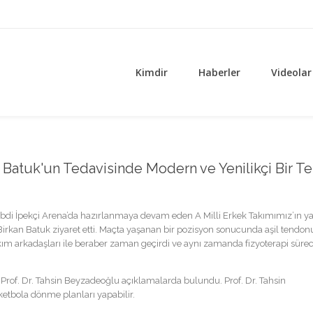
Kimdir
Haberler
Videolar
n Batuk'un Tedavisinde Modern ve Yenilikçi Bir Te
di İpekçi Arena’da hazırlanmaya devam eden A Milli Erkek Takımımız’ın ya
Birkan Batuk ziyaret etti. Maçta yaşanan bir pozisyon sonucunda aşil tendo
kım arkadaşları ile beraber zaman geçirdi ve aynı zamanda fizyoterapi süre
Prof. Dr. Tahsin Beyzadeoğlu açıklamalarda bulundu. Prof. Dr. Tahsin
etbola dönme planları yapabilir.