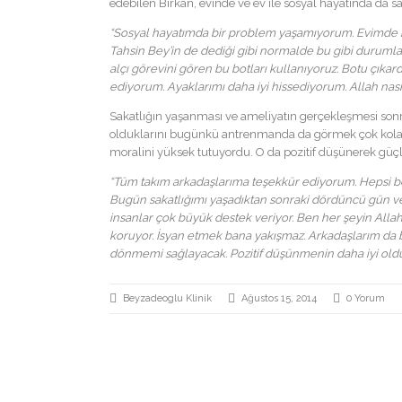
edebilen Birkan, evinde ve ev ile sosyal hayatında da s
“Sosyal hayatımda bir problem yaşamıyorum. Evimde ra
Tahsin Bey’in de dediği gibi normalde bu gibi durumlar
alçı görevini gören bu botları kullanıyoruz. Botu çıka
ediyorum. Ayaklarımı daha iyi hissediyorum. Allah nas
Sakatlığın yaşanması ve ameliyatın gerçekleşmesi sonr
olduklarını bugünkü antrenmanda da görmek çok kolaydı.
moralini yüksek tutuyordu. O da pozitif düşünerek güçl
“Tüm takım arkadaşlarıma teşekkür ediyorum. Hepsi b
Bugün sakatlığımı yaşadıktan sonraki dördüncü gün 
insanlar çok büyük destek veriyor. Ben her şeyin Alla
koruyor. İsyan etmek bana yakışmaz. Arkadaşlarım da bö
dönmemi sağlayacak. Pozitif düşünmenin daha iyi old
Beyzadeoglu Klinik
Ağustos 15, 2014
0 Yorum