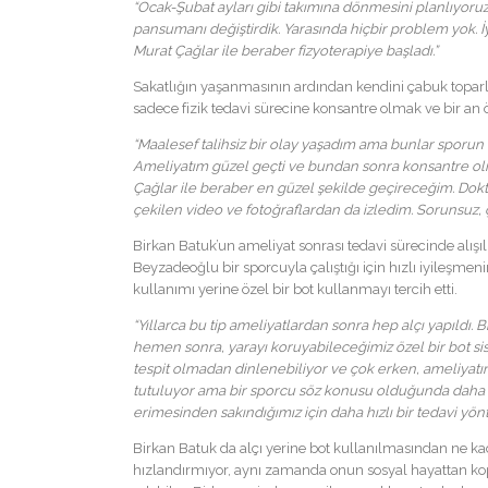
“Ocak-Şubat ayları gibi takımına dönmesini planlıyoruz
pansumanı değiştirdik. Yarasında hiçbir problem yok. İ
Murat Çağlar ile beraber fizyoterapiye başladı.”
Sakatlığın yaşanmasının ardından kendini çabuk toparl
sadece fizik tedavi sürecine konsantre olmak ve bir an 
“Maalesef talihsiz bir olay yaşadım ama bunlar sporun
Ameliyatım güzel geçti ve bundan sonra konsantre ol
Çağlar ile beraber en güzel şekilde geçireceğim. Dok
çekilen video ve fotoğraflardan da izledim. Sorunsuz,
Birkan Batuk’un ameliyat sonrası tedavi sürecinde alışıl
Beyzadeoğlu bir sporcuyla çalıştığı için hızlı iyileşm
kullanımı yerine özel bir bot kullanmayı tercih etti.
“Yıllarca bu tip ameliyatlardan sonra hep alçı yapıldı. 
hemen sonra, yarayı koruyabileceğimiz özel bir bot si
tespit olmadan dinlenebiliyor ve çok erken, ameliyatın 
tutuluyor ama bir sporcu söz konusu olduğunda daha h
erimesinden sakındığımız için daha hızlı bir tedavi yö
Birkan Batuk da alçı yerine bot kullanılmasından ne k
hızlandırmıyor, aynı zamanda onun sosyal hayattan kop