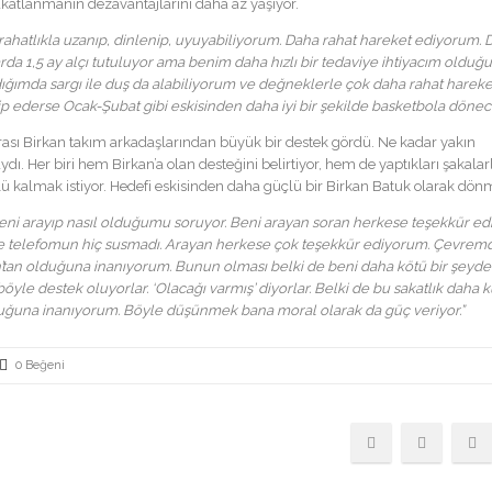
akatlanmanın dezavantajlarını daha az yaşıyor.
hatlıkla uzanıp, dinlenip, uyuyabiliyorum. Daha rahat hareket ediyorum. D
da 1,5 ay alçı tutuluyor ama benim daha hızlı bir tedaviye ihtiyacım olduğu
rdığımda sargı ile duş da alabiliyorum ve değneklerle çok daha rahat hareke
ip ederse Ocak-Şubat gibi eskisinden daha iyi bir şekilde basketbola dönec
ası Birkan takım arkadaşlarından büyük bir destek gördü. Ne kadar yakın
 Her biri hem Birkan’a olan desteğini belirtiyor, hem de yaptıkları şakala
ü kalmak istiyor. Hedefi eskisinden daha güçlü bir Birkan Batuk olarak dön
eni arayıp nasıl olduğumu soruyor. Beni arayan soran herkese teşekkür ed
ve telefomun hiç susmadı. Arayan herkese çok teşekkür ediyorum. Çevrem
h’tan olduğuna inanıyorum. Bunun olması belki de beni daha kötü bir şeyd
yle destek oluyorlar. ‘Olacağı varmış’ diyorlar. Belki de bu sakatlık daha k
uğuna inanıyorum. Böyle düşünmek bana moral olarak da güç veriyor.”
0 Beğeni