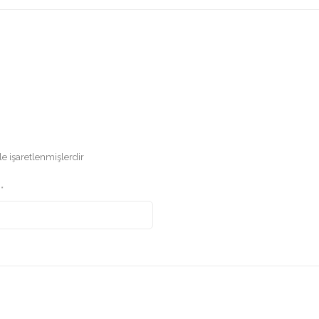
le işaretlenmişlerdir
a
*