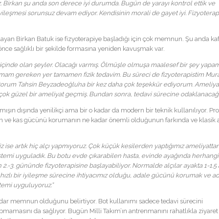
. Birkan şu anda son derece iyi durumda. Bugün de yarayı kontrol ettik ve
yileşmesi sorunsuz devam ediyor. Kendisinin morali de gayet iyi. Fizyoterap
ayan Birkan Batuk ise fizyoterapiye başladığı için çok memnun. Şu anda ka
önce sağlıklı bir şekilde formasına yeniden kavuşmak var.
 içinde olan şeyler. Olacağı varmış. Ölmüşle olmuşa maalesef bir şey yapam
mam gereken yer tamamen fizik tedavim. Bu süreci de fizyoterapistim Mur
torum Tahsin Beyzadeoğlu’na bir kez daha çok teşekkür ediyorum. Ameliya
 çok güzel bir ameliyat geçmiş. Bundan sonra, tedavi sürecine odaklanacağ
mışın dışında yenilikçi ama bir o kadar da modern bir teknik kullanılıyor. Prof
enin ve kas gücünü korumanın ne kadar önemli olduğunun farkında ve klasik a
Biz ise artık hiç alçı yapmıyoruz. Çok küçük kesilerden yaptığımız ameliyatta
stemi uyguladık. Bu botu evde çıkarabilen hasta, evinde ayağında herhangi 
2.-3. gününde fizyoterapisine başlayabiliyor. Normalde alçılar ayakta 1-1.5
ızlı bir iyileşme sürecine ihtiyacımız olduğu, adale gücünü korumak ve a
ntemi uyguluyoruz.”
adar memnun olduğunu belirtiyor. Bot kullanımı sadece tedavi sürecini
mamasını da sağlıyor. Bugün Milli Takım’ın antrenmanını rahatlıkla ziyaret