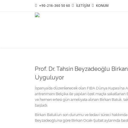
+90-216-360 50 60
İLETİŞİM
KONUM
Prof. Dr. Tahsin Beyzadeoğlu Birka
Uyguluyor
İspanya’da düzenlenecek olan FIBA Dünya Kupası’na Ab
antrenmanı Belçika ile yapılan özel maçta sakatlanan 
ve hemen ertesi gün ameliyata alınan Birkan Batuk, ta
başladı.
Birkan Batuk’un son durumu ve tedavi süreci hakkında 
Beyzadeoğlu’na göre Birkan Ocak-Şubat aylarında bask