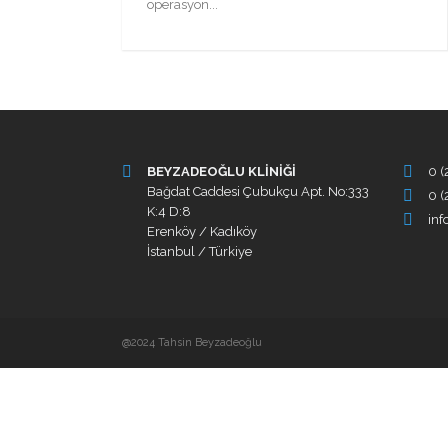
operasyon...
BEYZADEOĞLU KLİNİĞİ
0 (
Bağdat Caddesi Çubukçu Apt. No:333
0 (
K:4 D:8
in
Erenköy / Kadıköy
İstanbul / Türkiye
@2024 Tahsin Beyzadeoğlu