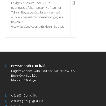
Eskişehir Basket Spor Kulübü
oyuncusu Efekan Coşar Prof. Doktor
Tahsin Beyzadeoğlu tarafından sağ
elinden başarılı bir operasyon geçirdi.
Kaynak :
www.facebook.com/EskisehirBasket/
BEYZADEOĞLU KLİNİĞİ
Bağdat Caddesi Çubukçu Apt. No:333 K:4 D:8
Erenköy / Kadıköy
İstanbul / Türkiye
0 (216) 360 50 60
0 (216) 360 51 52 (Fax)