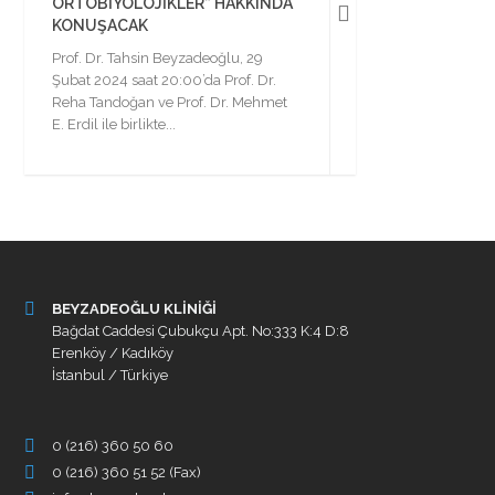
ORTOBIYOLOJIKLER” HAKKINDA
KONUŞACAK
Prof. Dr. Tahsin Beyzadeoğlu, 29
Şubat 2024 saat 20:00’da Prof. Dr.
Reha Tandoğan ve Prof. Dr. Mehmet
E. Erdil ile birlikte...
BEYZADEOĞLU KLİNİĞİ
Bağdat Caddesi Çubukçu Apt. No:333 K:4 D:8
Erenköy / Kadıköy
İstanbul / Türkiye
0 (216) 360 50 60
0 (216) 360 51 52 (Fax)