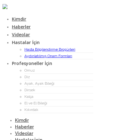
Kimdir
Haberler
Videolar
Hastalar İçin
Hasta Bilgilendirme Broşürleri
Aydınlatılmış Onam Formları
Profesyoneller İçin
Omuz
Diz
Ayak, Ayak Bileği
Dirsek
Kalça
El ve El Bileği
Kıkırdak
Kimdir
Ekim 30, 2022
Haberler
Videolar
Prof. Dr. Tahsin