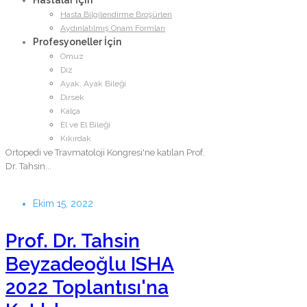
Hastalar İçin
Beyzadeoğlu 31.
Hasta Bilgilendirme Broşürleri
Aydınlatılmış Onam Formları
Ulusal Türk Ortopedi
Profesyoneller İçin
Omuz
ve Travmatoloji
Diz
Kongresi’ne Katıldı
Ayak, Ayak Bileği
Dirsek
Kalça
25-30 Ekim 2022 tarihleri arasında Antalya'da
El ve El Bileği
düzenlenen TOTBİD 2022 - 31. Ulusal Türk
Kıkırdak
Ortopedi ve Travmatoloji Kongresi'ne katılan Prof.
Dr. Tahsin...
Ekim 15, 2022
Prof. Dr. Tahsin
Beyzadeoğlu ISHA
2022 Toplantısı'na