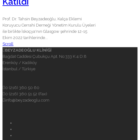
Katıldı
Prof. Dr. Tahsin Beyzadeoğlu, Kalça Eklemi
Koruyucu Cerrahi Derneği Yönetim Kurulu Üyeleri
ile birlikte İskoçya'nın Glasgow şehrinde 12-15
Ekim 2022 tarihlerinde...
Scroll
BEYZADEOĞLU KLİNİĞİ
Bağdat Caddesi Çubukçu Apt. No:333 K:4 D:8
Erenköy / Kadıköy
İstanbul / Türkiye
0 (216) 360 50 60
0 (216) 360 51 52 (Fax)
info@beyzadeoglu.com