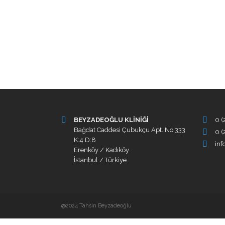
BEYZADEOĞLU KLİNİĞİ
0 (
Bağdat Caddesi Çubukçu Apt. No:333
0 (
K:4 D:8
in
Erenköy / Kadıköy
İstanbul / Türkiye
@2024 Tahsin Beyzadeoğlu