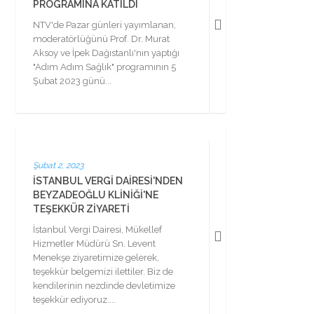
PROGRAMINA KATILDI
NTV'de Pazar günleri yayımlanan,
moderatörlüğünü Prof. Dr. Murat
Aksoy ve İpek Dağıstanlı'nın yaptığı
"Adım Adım Sağlık" programının 5
Şubat 2023 günü...
Şubat 2, 2023
İSTANBUL VERGI DAIRESI'NDEN
BEYZADEOĞLU KLINIĞI'NE
TEŞEKKÜR ZIYARETI
İstanbul Vergi Dairesi, Mükellef
Hizmetler Müdürü Sn. Levent
Menekşe ziyaretimize gelerek,
teşekkür belgemizi ilettiler. Biz de
kendilerinin nezdinde devletimize
teşekkür ediyoruz....