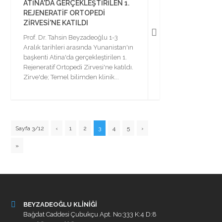
ATINA'DA GERÇEKLEŞTIRILEN 1.
REJENERATIF ORTOPEDI
ZIRVESI'NE KATILDI
Prof. Dr. Tahsin Beyzadeoğlu 1-3
Aralık tarihleri arasında Yunanistan'ın
başkenti Atina'da gerçekleştirilen 1.
Rejeneratif Ortopedi Zirvesi'ne katıldı.
Zirve'de; Temel bilimden klinik...
Sayfa 3/12
‹
1
2
3
4
5
›
»
BEYZADEOĞLU KLİNİĞİ
Bağdat Caddesi Çubukçu Apt. No:333 K:4 D:8